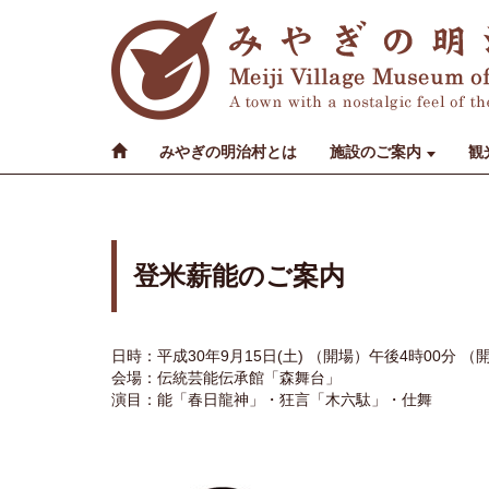
みやぎの明治村とは
施設のご案内
観
登米薪能のご案内
日時：平成30年9月15日(土) （開場）午後4時00分 
会場：伝統芸能伝承館「森舞台」
演目：能「春日龍神」・狂言「木六駄」・仕舞