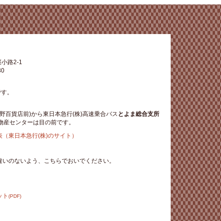
小路2-1
30
です。
野百貨店前)から東日本急行(株)高速乗合バス
とよま総合支所
物産センターは目の前です。
（東日本急行(株)のサイト）
違いのないよう、こちらでおいでください。
ット
(PDF)