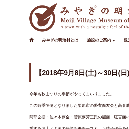
みやぎの明治村とは
施設のご案内
観
【2018年9月8日(土)～3
今年も秋まつりの季節がやってまいりました。
この時季恒例となりました栗原市の夢玄面友会と髙倉
阿部玄捷・佐々木夢全・菅原夢芳三氏の能面・狂言面
愛する郷土とよまの薪能をモチーフとした勝子作品を