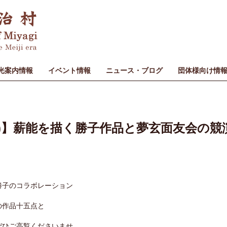
光案内情報
イベント情報
ニュース・ブログ
団体様向け情
0日(日)】薪能を描く勝子作品と夢玄面友会の
勝子のコラボレーション
の作品十五点と
ぜひご高覧くださいませ。