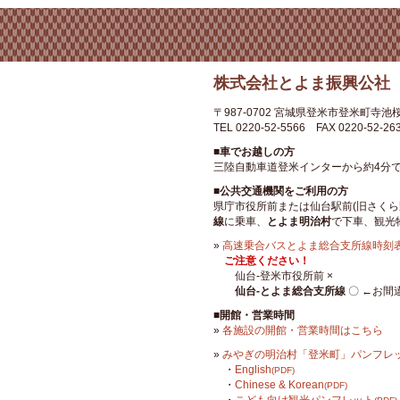
株式会社とよま振興公社
〒987-0702
宮城県登米市登米町寺池桜
TEL 0220-52-5566
FAX 0220-52-26
■車でお越しの方
三陸自動車道登米インターから約4分
■公共交通機関をご利用の方
県庁市役所前または仙台駅前(旧さくら
線
に乗車、
とよま明治村
で下車、観光
»
高速乗合バスとよま総合支所線時刻表
ご注意ください！
仙台-登米市役所前 ×
仙台-とよま総合支所線
〇 ←お間
■開館・営業時間
»
各施設の開館・営業時間はこちら
»
みやぎの明治村「登米町」パンフレ
・
English
(PDF)
・
Chinese & Korean
(PDF)