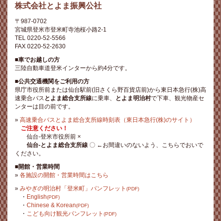
株式会社とよま振興公社
〒987-0702
宮城県登米市登米町寺池桜小路2-1
TEL 0220-52-5566
FAX 0220-52-2630
■車でお越しの方
三陸自動車道登米インターから約4分です。
■公共交通機関をご利用の方
県庁市役所前または仙台駅前(旧さくら野百貨店前)から東日本急行(株)高
速乗合バス
とよま総合支所線
に乗車、
とよま明治村
で下車、観光物産セ
ンターは目の前です。
»
高速乗合バスとよま総合支所線時刻表（東日本急行(株)のサイト）
ご注意ください！
仙台-登米市役所前 ×
仙台-とよま総合支所線
〇 ←お間違いのないよう、こちらでおいで
ください。
■開館・営業時間
»
各施設の開館・営業時間はこちら
»
みやぎの明治村「登米町」パンフレット
(PDF)
・
English
(PDF)
・
Chinese & Korean
(PDF)
・
こども向け観光パンフレット
(PDF)