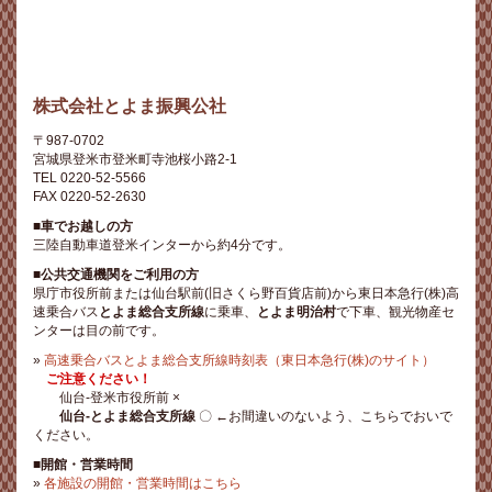
株式会社とよま振興公社
〒987-0702
宮城県登米市登米町寺池桜小路2-1
TEL 0220-52-5566
FAX 0220-52-2630
■車でお越しの方
三陸自動車道登米インターから約4分です。
■公共交通機関をご利用の方
県庁市役所前または仙台駅前(旧さくら野百貨店前)から東日本急行(株)高
速乗合バス
とよま総合支所線
に乗車、
とよま明治村
で下車、観光物産セ
ンターは目の前です。
»
高速乗合バスとよま総合支所線時刻表（東日本急行(株)のサイト）
ご注意ください！
仙台-登米市役所前 ×
仙台-とよま総合支所線
〇 ←お間違いのないよう、こちらでおいで
ください。
■開館・営業時間
»
各施設の開館・営業時間はこちら