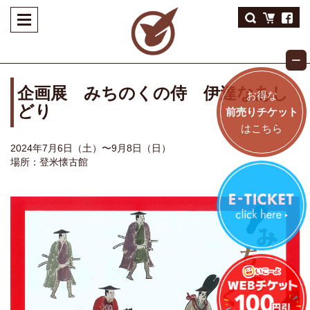
企画展 みちのくの侍 伊達なあし
お得な
どり
前売りチケット
はこちら
2024年7月6日（土）〜9月8日（日）
場所：登米懐古館