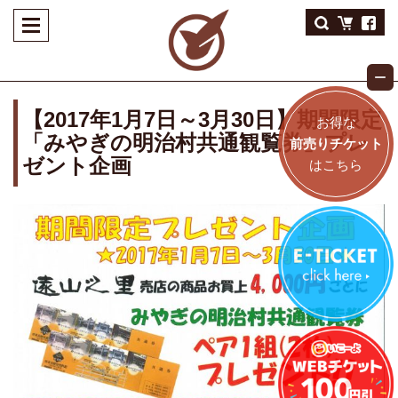
【2017年1月7日～3月30日】期間限定
お得な
「みやぎの明治村共通観覧券」プレ
前売りチケット
ゼント企画
はこちら