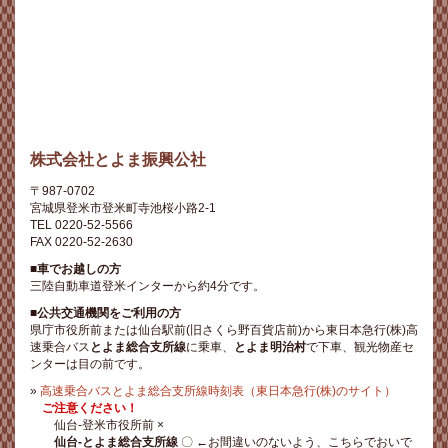
株式会社とよま振興公社
〒987-0702
宮城県登米市登米町寺池桜小路2-1
TEL 0220-52-5566
FAX 0220-52-2630
■車でお越しの方
三陸自動車道登米インターから約4分です。
■公共交通機関をご利用の方
県庁市役所前または仙台駅前(旧さくら野百貨店前)から東日本急行(株)高
速乗合バス
とよま総合支所線
に乗車、
とよま明治村
で下車、観光物産セ
ンターは目の前です。
»
高速乗合バスとよま総合支所線時刻表（東日本急行(株)のサイト）
ご注意ください！
仙台-登米市役所前 ×
仙台-とよま総合支所線
〇 ←お間違いのないよう、こちらでおいで