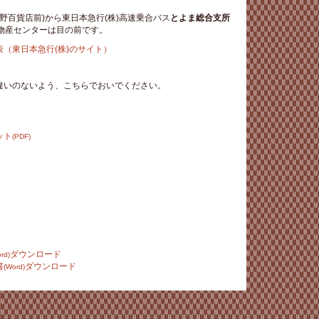
野百貨店前)から東日本急行(株)高速乗合バス
とよま総合支所
物産センターは目の前です。
（東日本急行(株)のサイト）
違いのないよう、こちらでおいでください。
ット
(PDF)
ダウンロード
rd)
書
ダウンロード
(Word)