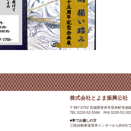
株式会社とよま振興公社
〒987-0702
宮城県登米市登米町寺池桜
TEL 0220-52-5566
FAX 0220-52-26
■車でお越しの方
三陸自動車道登米インターから約4分