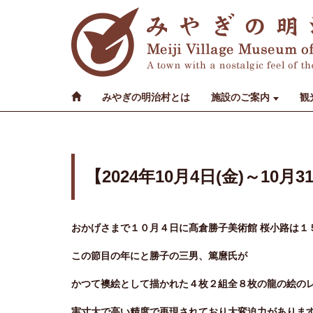
みやぎの明治村とは
施設のご案内
観
【2024年10月4日(金)～1
おかげさまで１０月４日に髙倉勝子美術館 桜小路は１
この節目の年にと勝子の三男、篤麿氏が
かつて襖絵として描かれた４枚２組全８枚の龍の絵の
実寸大で高い精度で再現されており大変迫力がありま