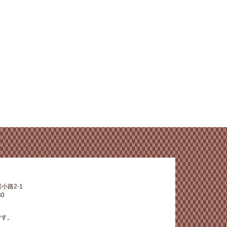
小路2-1
30
です。