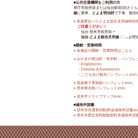
■公共交通機関をご利用の方
県庁市役所前または仙台駅前(旧さくら
線
に乗車、
とよま明治村
で下車、観光
»
高速乗合バスとよま総合支所線時刻表
ご注意ください！
仙台-登米市役所前 ×
仙台-とよま総合支所線
〇 ←お間
■開館・営業時間
»
各施設の開館・営業時間はこちら
»
みやぎの明治村「登米町」パンフレ
・
English
(PDF)
・
Chinese & Korean
(PDF)
・
こども向け観光パンフレット
(PDF)
»
髙倉勝子美術館パンフレット
(PDF)
»
登米懐古館パンフレット
(PDF)
»
登米市ドライブマップ
(PDF)
■減免申請書
»
登米市共通券(6館)料金減免申請書
(Wo
»
登米市歴史資料館観覧料等減免申請