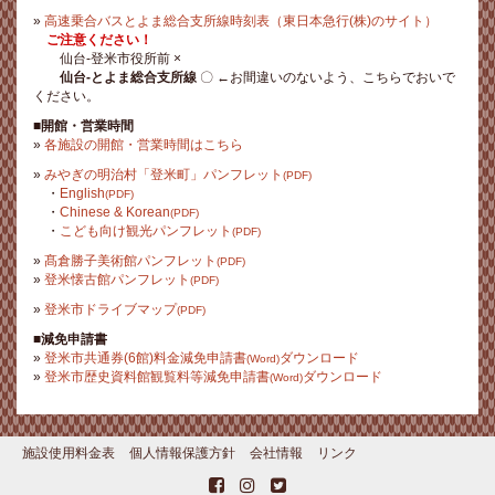
»
高速乗合バスとよま総合支所線時刻表（東日本急行(株)のサイト）
ご注意ください！
仙台-登米市役所前 ×
仙台-とよま総合支所線
〇 ←お間違いのないよう、こちらでおいで
ください。
■開館・営業時間
»
各施設の開館・営業時間はこちら
»
みやぎの明治村「登米町」パンフレット
(PDF)
・
English
(PDF)
・
Chinese & Korean
(PDF)
・
こども向け観光パンフレット
(PDF)
»
髙倉勝子美術館パンフレット
(PDF)
»
登米懐古館パンフレット
(PDF)
»
登米市ドライブマップ
(PDF)
■減免申請書
»
登米市共通券(6館)料金減免申請書
ダウンロード
(Word)
»
登米市歴史資料館観覧料等減免申請書
ダウンロード
(Word)
施設使用料金表
個人情報保護方針
会社情報
リンク