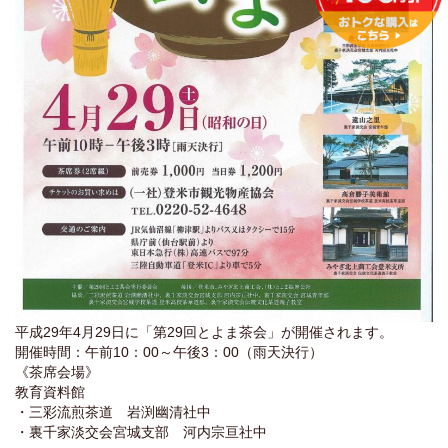
平成29年4月29日に「第29回とよま茶会」が開催されます。
開催時間：午前10：00～午後3：00（雨天決行）
《茶席会場》
教育資料館
・三彩流煎茶道 岩渕幽清社中
・裏千家淡交会宮城支部 河内宗亘社中