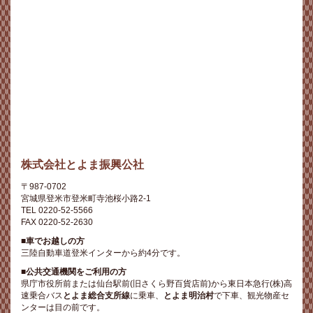
株式会社とよま振興公社
〒987-0702
宮城県登米市登米町寺池桜小路2-1
TEL 0220-52-5566
FAX 0220-52-2630
■車でお越しの方
三陸自動車道登米インターから約4分です。
■公共交通機関をご利用の方
県庁市役所前または仙台駅前(旧さくら野百貨店前)から東日本急行(株)高
速乗合バス
とよま総合支所線
に乗車、
とよま明治村
で下車、観光物産セ
ンターは目の前です。